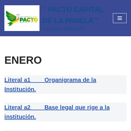
'' PACTO CAPITAL
Saltar
DE LA PANELA ''
al
contenido
'' DESTINO TURISTICO ''
ENERO
Literal a1 Organigrama de la
Institución.
Literal a2 Base legal que rige a la
institución.