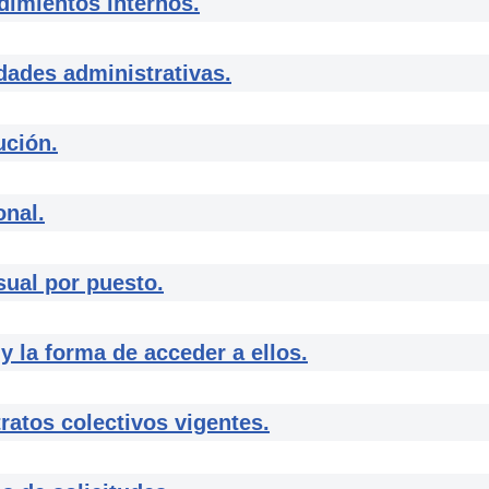
imientos internos.
ades administrativas.
ución.
nal.
l por puesto.
la forma de acceder a ellos.
tos colectivos vigentes.