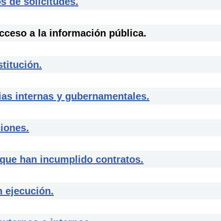
 de solicitudes.
ceso a la información pública.
itución.
s internas y gubernamentales.
iones.
e han incumplido contratos.
 ejecución.