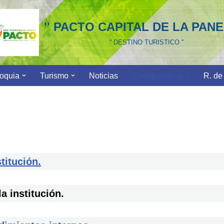
'' PACTO CAPITAL DE LA PANEL
'' DESTINO TURISTICO ''
roquia
Turismo
Noticias
Transparencia
R. de
itución.
 institución.